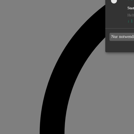
Stat
Hel
↓
1
Nur notwend