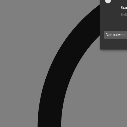
Stat
Hel
↓
1
Nur notwend