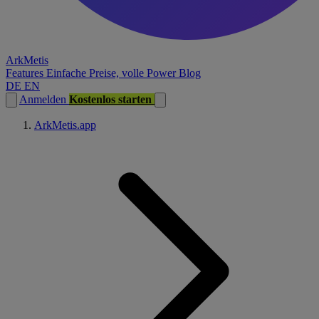
ArkMetis
Features
Einfache Preise, volle Power
Blog
DE
EN
Anmelden
Kostenlos starten
ArkMetis.app