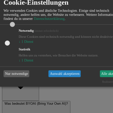
Cookie-Einstellungen
Wir verwenden Cookies und ähnliche Technologien. Einige sind technisch
notwendig, andere helfen uns, die Website zu verbessern. Weitere Informati
findest du in unserer
Datenschutzerklärung
.
Notwendig
(immer erforderlich)
Diese Cookies sind technisch notwendig und können nicht deaktivie
↓
1
Dienst
Statistik
Pricing & Billing
Helfen uns zu verstehen, wie Besucher die Website nutzen.
↓
1
Dienst
Was kostet arkmetis?
Nur notwendige
Auswahl akzeptieren
Alle akz
Realisier
Was bedeutet BYOAI (Bring Your Own AI)?